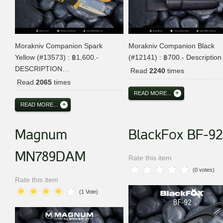
Morakniv Companion Spark
Morakniv Companion Black
Yellow (#13573) : ฿1,600.-
(#12141) : ฿700.- Description
DESCRIPTION…
Read
2240
times
Read
2065
times
READ MORE...
READ MORE...
Magnum
BlackFox BF-92
MN789DAM
Rate this item
(0 votes)
Rate this item
(1 Vote)