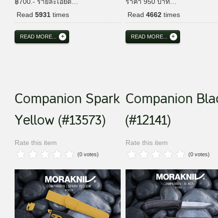
฿700.- รายละเอียด…
ราคา 950 บาท…
Read
5931
times
Read
4662
times
READ MORE...
READ MORE...
Companion Spark
Companion Bla
Yellow (#13573)
(#12141)
Rate this item
Rate this item
(0 votes)
(0 votes)