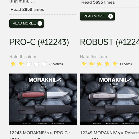
เดียวกันกับ …
Read
5695
times
Read
2859
times
READ MORE...
READ MORE...
PRO-C (#12243)
ROBUST (#1224
Rate this item
Rate this item
(3 votes)
(1 Vote)
12243 MORAKNIV รุ่น PRO C :
12249 MORAKNIV รุ่น Robust 