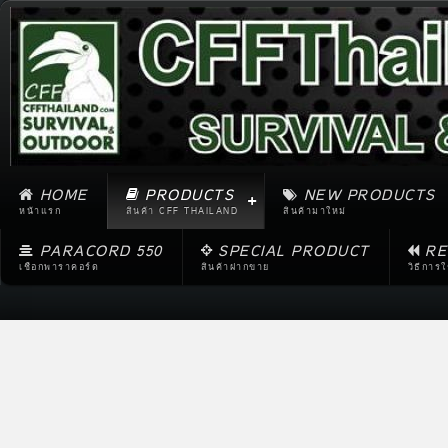
HOME
PRODUCTS
NEW PRODUCTS
หน้าแรก
สินค้า CFF THAILAND
สินค้ามาใหม่
PARACORD 550
SPECIAL PRODUCT
RE
เชือกพาราคอร์ด
สินค้าฝากขาย
วิธีการ