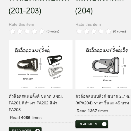
(201-203)
(204)
Rate this item
Rate this item
(0 votes)
(0 votes)
ตัวล็อคสแนปลิ้งค์ ขนาด 3 ซม.
ตัวล็อคสแนปลิงค์ ขนาด 2.7 ซ.
PA201 สีดำเงา PA202 สีดำ
(#PA204) ราคาชิ้นละ 45 บาท
PA203…
Read
1367
times
Read
4086
times
READ MORE...
READ MORE...