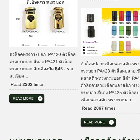
ตัวล็อคทรงกระบอก: PA420 ตัวล็อค
ทรงกระบอก สีทอง PA421 ตัวล็อค
ตัวล็อคปลายเชือกพลาสติก-ทรง
ทรงกระบอก สีเหลืองปัด ฿45.- ราย
กระบอก PA423 ตัวล็อคปลายเช
ละเอียด…
พลาสติก-ทรงกระบอก สีดำ PA4
Read
2302
times
ตัวล็อคปลายเชือกพลาสติก-ทรง
กระบอก สีแดง PA425 ตัวล็อค
READ MORE...
เชือกพลาสติก-ทรงกระบอก…
Read
2067
times
READ MORE...