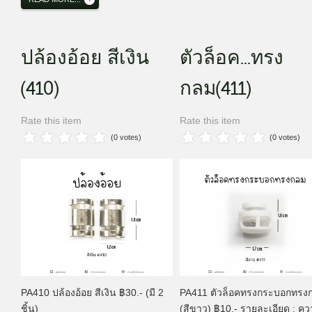
ปล้องอ้อย สีเงิน
ตัวล็อค...ทรง
(410)
กลม(411)
Rate this item
Rate this item
(0 votes)
(0 votes)
PA410 ปล้องอ้อย สีเงิน ฿30.- (มี 2
PA411 ตัวล็อคทรงกระบอกทรง
ชิ้น)
(สีขาว) ฿10.- รายละเอียด : ค