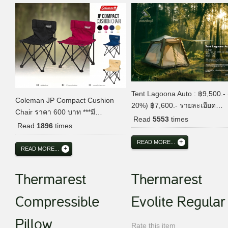
Tent Lagoona Auto : ฿9,500.-
Coleman JP Compact Cushion
20%) ฿7,600.- รายละเอียด…
Chair ราคา 600 บาท ***มี…
Read
5553
times
Read
1896
times
READ MORE...
READ MORE...
Thermarest
Thermarest
Compressible
Evolite Regular
Pillow
Rate this item