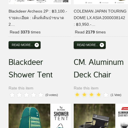
Blackdeer Archeos 2P : ฿3,100.-
COLEMAN JAPAN TOURING
รายละเอียด : เต็นท์เดินป่าขนาด
DOME LX ASIA 2000038142
2…
: ฿3,950.-…
Read
3373
times
Read
2179
times
READ MORE...
READ MORE...
Blackdeer
CM. Aluminum
Shower Tent
Deck Chair
Rate this item
Rate this item
(0 votes)
(1 Vote)