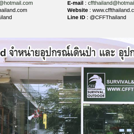
d@hotmail.com
E-mail
:
cffthailand@hotma
hailand.com
Website
: www.cffthailand.
iland
Line ID
: @CFFThailand