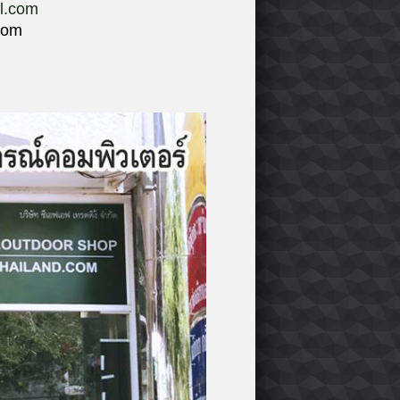
il.com
com