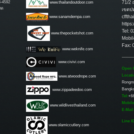
4-4592
71/2 
www.thailandoutdoor.com
สด
เขตปท
cffth
www.sanamdernpa.com
https
Tel: 
www.thepocketshot.com
Mobil
Fax: 
www.weknife.com
----------
www.civivi.com
Open h
Locati
www.atwoodrope.com
Rongm
Bangk
www.zippadeedoo.com
Tel:
+6
Mobile
www.wildlivesthailand.com
E-Mail
Line I
www.olamiccutlery.com