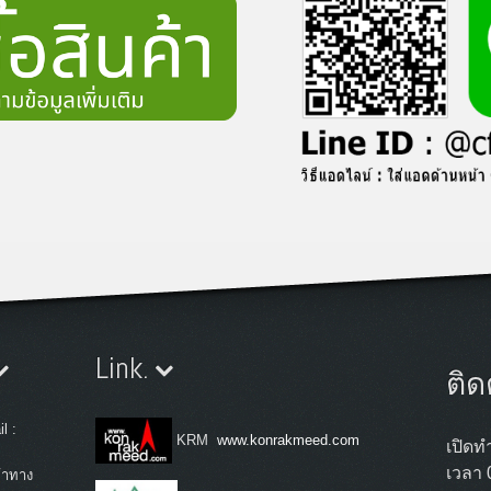
Link.
ติด
l :
KRM
www.konrakmeed.com
เปิดทำ
เวลา 
้าทาง