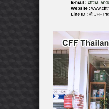
E-mail :
cffthailan
Website
: www.cfft
Line ID
: @CFFTha