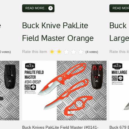
READ MORE...
READ MORE
e
Buck Knive PakLite
Buck
Field Master Orange
Larg
Rate this item
Rate this 
0 votes)
(4 votes)
Buck Knives PakLite Field Master (#0141-
Buck 679 