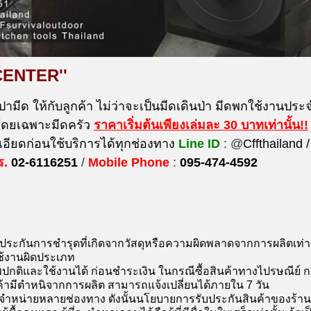
CENTER''
ปามีด ให้กับลูกค้า ไม่ว่าจะเป็นมีดเดินป่า มีดพกใช้งานประจำ
 โดยเฉพาะมีดครัว
ราคาเริ่มต้นเพียงเล่มละ 30 บาท
เท่านั้น!!
ียดก่อนใช้บริการได้ทุกช่องทาง
Line ID
: @
Cffthailand /
ร.
02-6116251
/
Mobile Phone
:
095-474-4592
บประกันการชำรุดที่เกิดจากวัสดุหรือความผิดพลาดจากการผลิตเท่า
ช้งานผิดประเภท
ปกติและใช้งานได้ ก่อนชำระเงิน ในกรณีซื้อสินค้าทางไปรษณีย์ 
ค้ามีตำหนิจากการผลิต สามารถแจ้งเปลี่ยนได้ภายใน 7 วัน
จำหน่ายหลายช่องทาง ดังนั้นนโยบายการรับประกันสินค้าของร้านคือ 