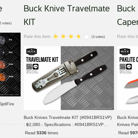
e
Buck Knive Travelmate
Buck 
KIT
Cape
2 votes)
Rate this item
Rate this 
(3 votes)
SpitFire
Buck Knives Travelmate KIT (#0941BRS1VP)
Buck Kniv
: ฿2,080.- Specifications : #0941BRS1VP…
Knives Pa
Read
5336
times
Read
597