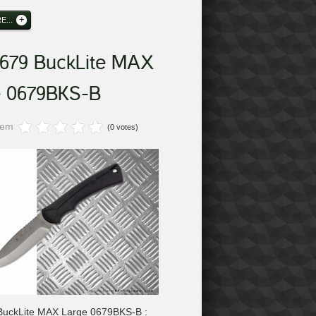
...
 679 BuckLite MAX
e 0679BKS-B
item
(0 votes)
BuckLite MAX Large 0679BKS-B :