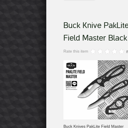
Buck Knive PakLit
Field Master Black
Rate this item
(
Buck Knives PakLite Field Master