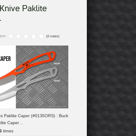
Knive Paklite
r
item
(0 votes)
es Paklite Caper (#0135ORS) : Buck
klite Caper…
6
times