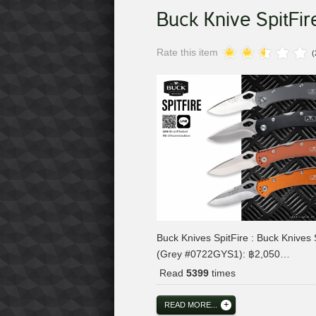
Buck Knive SpitFir
Rate this item
(
Buck Knives SpitFire : Buck Knives 
(Grey #0722GYS1): ฿2,050…
Read
5399
times
READ MORE...