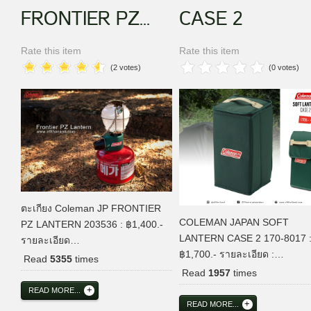
FRONTIER PZ...
CASE 2
Rate this item
Rate this item
(2 votes)
(0 votes)
ตะเกียง Coleman JP FRONTIER
COLEMAN JAPAN SOFT
PZ LANTERN 203536 : ฿1,400.-
LANTERN CASE 2 170-8017 
รายละเอียด…
฿1,700.- รายละเอียด :…
Read
5355
times
Read
1957
times
READ MORE...
READ MORE...