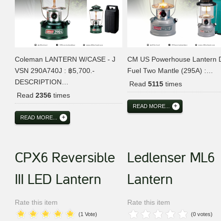
Coleman LANTERN W/CASE - J
CM US Powerhouse Lantern 
VSN 290A740J : ฿5,700.-
Fuel Two Mantle (295A) :…
DESCRIPTION…
Read
5115
times
Read
2356
times
READ MORE...
READ MORE...
CPX6 Reversible
Ledlenser ML6
III LED Lantern
Lantern
Rate this item
Rate this item
(1 Vote)
(0 votes)