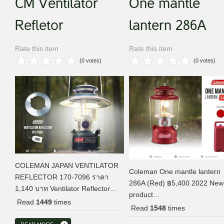
CM Ventilator
One mantle
Refletor
lantern 286A
Rate this item
Rate this item
(0 votes)
(0 votes)
COLEMAN JAPAN VENTILATOR
Coleman One mantle lantern
REFLECTOR 170-7096 ราคา
286A (Red) ฿5,400 2022 New
1,140 บาท Ventilator Reflector…
product…
Read
1449
times
Read
1548
times