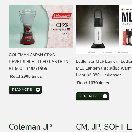
COLEMAN JAPAN CPX6
Ledlenser ML6 Lantern Ledle
REVERSIBLE III LED LANTERN :
ML6 Lantern แสงเหลือง Warm
฿1,500.- รายละเอียด…
Light ฿2,880.-Ledlenser…
Read
2600
times
Read
1370
times
READ MORE...
READ MORE...
Coleman JP
CM. JP. SOFT L..