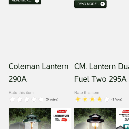
READ MORE...
READ MORE...
Coleman Lantern
CM. Lantern Du
290A
Fuel Two 295A
Rate this item
Rate this item
(0 votes)
(1 Vote)