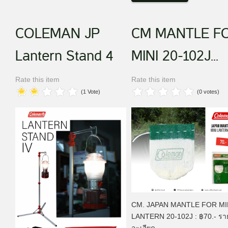
COLEMAN JP
CM MANTLE F
Lantern Stand 4
MINI 20-102J...
Rate this item
Rate this item
(1 Vote)
(0 votes)
CM. JAPAN MANTLE FOR MI
LANTERN 20-102J : ฿70.- รา