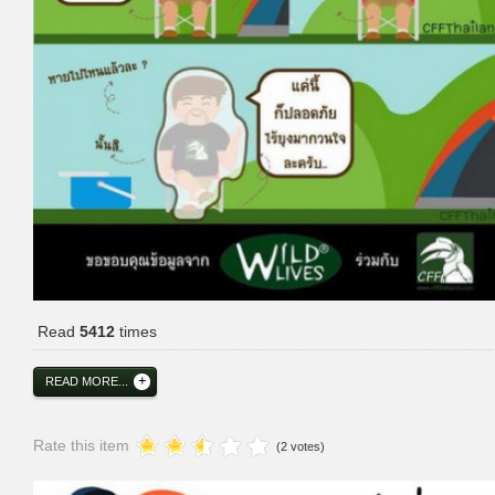
Read
5412
times
READ MORE...
Rate this item
(2 votes)