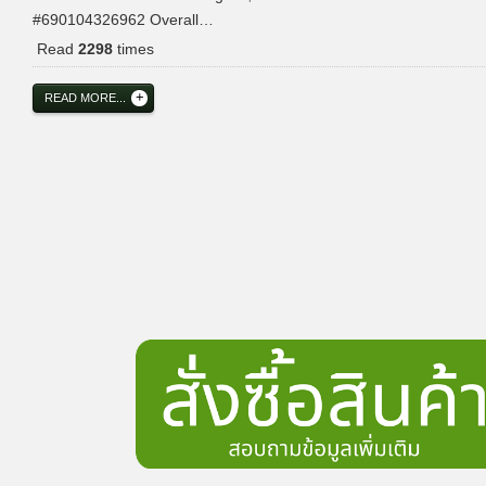
#690104326962 Overall…
Read
2298
times
READ MORE...