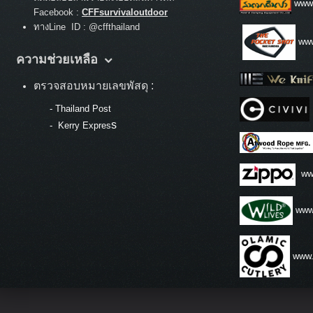
www
Facebook :
CFFsurvivaloutdoor
ทางLine ID : @cffthailand
www
ความช่วยเหลือ
ตรวจสอบหมายเลขพัสดุ :
-
Thailand Post
s
-
Kerry Expres
ww
www.
www.