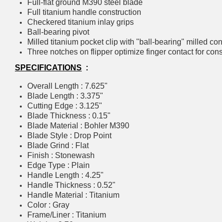
Full-flat ground M390 steel blade
Full titanium handle construction
Checkered titanium inlay grips
Ball-bearing pivot
Milled titanium pocket clip with "ball-bearing" milled con
Three notches on flipper optimize finger contact for co
SPECIFICATIONS
:
Overall Length : 7.625"
Blade Length : 3.375"
Cutting Edge : 3.125"
Blade Thickness : 0.15"
Blade Material : Bohler M390
Blade Style : Drop Point
Blade Grind : Flat
Finish : Stonewash
Edge Type : Plain
Handle Length : 4.25"
Handle Thickness : 0.52"
Handle Material : Titanium
Color : Gray
Frame/Liner : Titanium