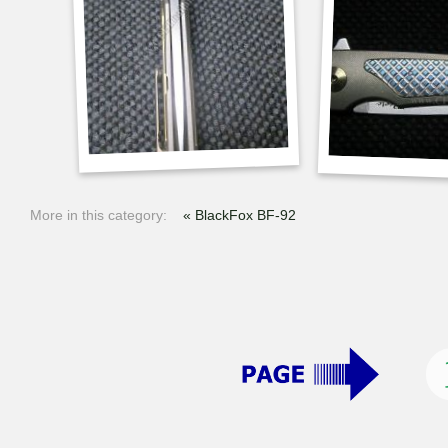
More in this category:
« BlackFox BF-92