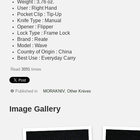
Weight : 3.76 oz.
User : Right Hand
Pocket Clip : Tip-Up
Knife Type : Manual
Opener : Flipper
Lock Type : Frame Lock
Brand : Reate
Model : Wave
Country of Origin : China
Best Use : Everyday Carry
Read
3091
times
Published in
MORAKNIV, Other Knives
Image Gallery