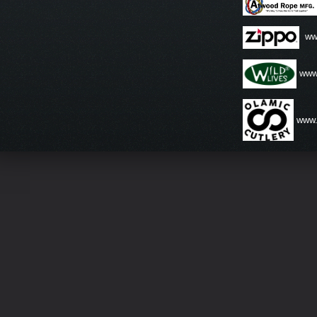
ww
www.
www.