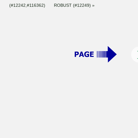
(#12242,#116362)
ROBUST (#12249) »