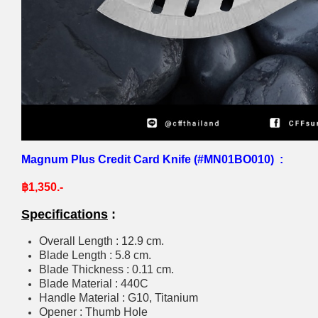
Magnum Plus Credit Card Knife (#
MN01BO010)
:
฿1,350.-
Specifications
:
Overall Length : 12.9 cm.
Blade Length : 5.8 cm.
Blade Thickness : 0.11 cm.
Blade Material : 440C
Handle Material : G10, Titanium
Opener : Thumb Hole