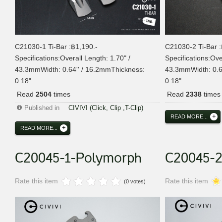
C21030-1 Ti-Bar :฿1,190.-
C21030-2 Ti-Bar :
Specifications:Overall Length: 1.70" /
Specifications:Ove
43.3mmWidth: 0.64'' / 16.2mmThickness:
43.3mmWidth: 0.6
0.18"…
0.18"…
Read
2504
times
Read
2338
times
Published in
CIVIVI (Click, Clip ,T-Clip)
READ MORE...
READ MORE...
C20045-1-Polymorph
C20045-
Rate this item
Rate this item
(0 votes)