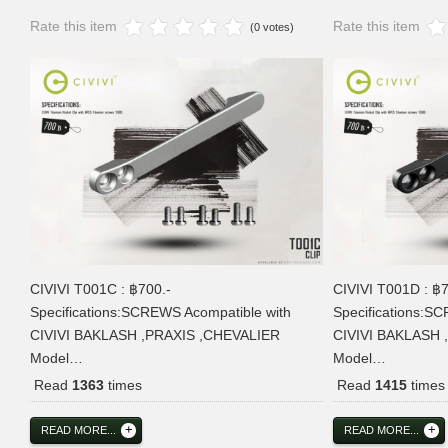
Rate this item
Rate this item
(0 votes)
CIVIVI T001C : ฿700.-
CIVIVI T001D : ฿7
Specifications:SCREWS Acompatible with
Specifications:S
CIVIVI BAKLASH ,PRAXIS ,CHEVALIER
CIVIVI BAKLASH 
Model…
Model…
Read
1363
times
Read
1415
times
READ MORE...
READ MORE...