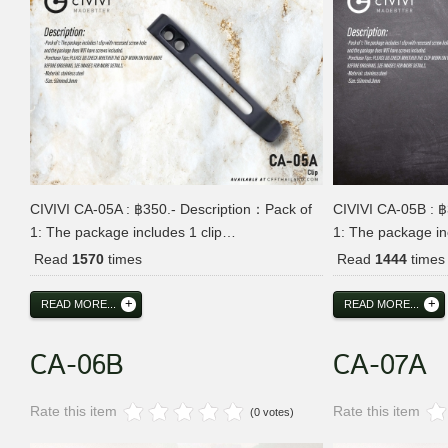
CIVIVI CA-05A : ฿350.- Description：Pack of
CIVIVI CA-05B : ฿
1: The package includes 1 clip…
1: The package in
Read
1570
times
Read
1444
times
READ MORE...
READ MORE...
CA-06B
CA-07A
Rate this item
Rate this item
(0 votes)