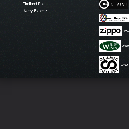
-
Thailand Post
s
-
Kerry Expres
ww
www.
www.