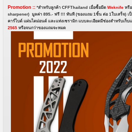
Promotion
::
*สำหรับลูกค้า CFFThailand
เมื่อซื้อมีด
Weknife
หรื
sharpener) มูลค่า 895.- ฟรี !!! ทันที (ของแถม 1ชิ้น ต่อ 1ใบเสร็จ) เ
คาร์ไบด์ แผ่นไดม่อนด์ และแท่งเซรามิก แบบละเอียดมีช่องสำหรับเก็บแ
2565
หรือจนกว่าของแถมจะหมด