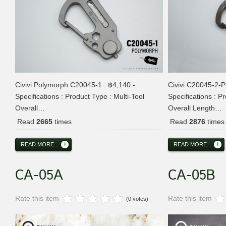
Civivi Polymorph C20045-1 : ฿4,140.-
Civivi C20045-2-P
Specifications : Product Type : Multi-Tool
Specifications : P
Overall…
Overall Length…
Read
2665
times
Read
2876
times
READ MORE...
READ MORE...
CA-05A
CA-05B
Rate this item
Rate this item
(0 votes)