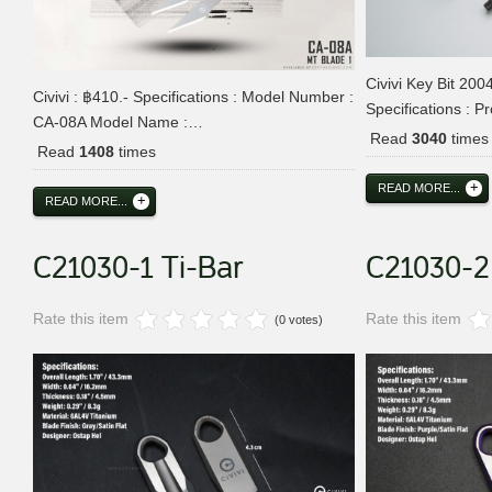
Civivi Key Bit 200
Civivi : ฿410.- Specifications : Model Number :
Specifications : P
CA-08A Model Name :…
Read
3040
times
Read
1408
times
READ MORE...
READ MORE...
C21030-1 Ti-Bar
C21030-2
Rate this item
Rate this item
(0 votes)