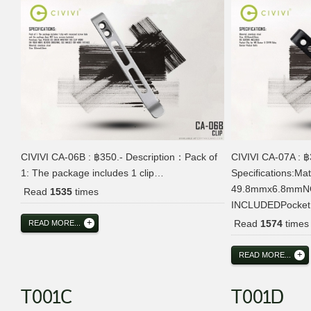
CIVIVI CA-06B : ฿350.- Description：Pack of
CIVIVI CA-07A : ฿
1: The package includes 1 clip…
Specifications:Mate
49.8mmx6.8mm
Read
1535
times
INCLUDEDPocket 
Read
1574
times
READ MORE...
READ MORE...
T001C
T001D