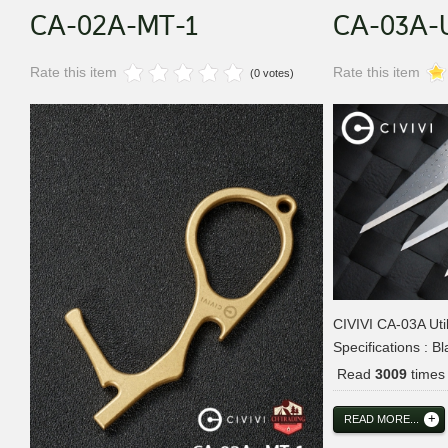
CA-02A-MT-1
CA-03A-Ut
Rate this item
Rate this item
(0 votes)
CIVIVI CA-03A Util
Specifications : B
Read
3009
times
READ MORE...