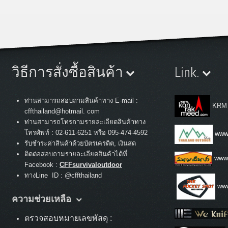
วิธีการสั่งซื้อสินค้า
Link.
ท่านสามารถสอบถามสินค้าทาง E-mail :
KRM
cffthailand@hotmail. com
ท่านสามารถโทรถามรายละเอียดสินค้าทาง
:
โทรศัพท์
02-611-6251 หรือ 095-474-4592
www.
รับชำระค่าสินค้าด้วยบัตรเครดิต, เงินสด
ติดต่อสอบถามรายละเอียดสินค้าได้ที่
www
Facebook :
CFFsurvivaloutdoor
ทางLine ID : @cffthailand
www
ความช่วยเหลือ
ตรวจสอบหมายเลขพัสดุ :