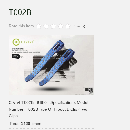
T002B
Rate this item
(0 votes)
CIVIVI T002B : ฿880.- Specifications:Model
Number: T002BType Of Product: Clip (Two
Clips…
Read
1426
times