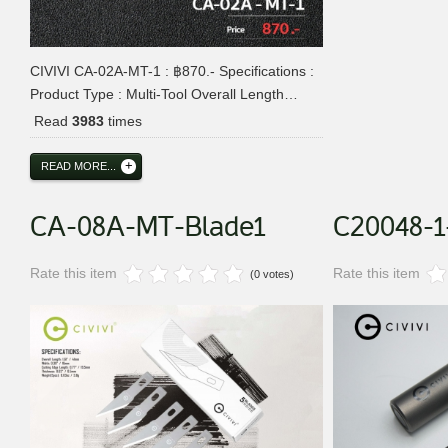
CIVIVI CA-02A-MT-1 : ฿870.- Specifications :
Product Type : Multi-Tool Overall Length…
Read
3983
times
READ MORE...
CA-08A-MT-Blade1
C20048-1
Rate this item
Rate this item
(0 votes)