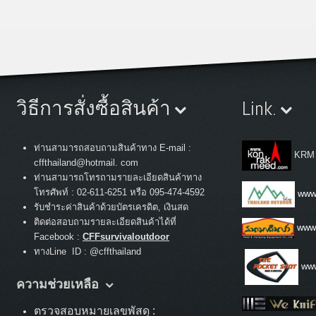
วิธีการสั่งซื้อสินค้า
Link.
ท่านสามารถสอบถามสินค้าทาง E-mail :
KRM
cffthailand@hotmail. com
ท่านสามารถโทรถามรายละเอียดสินค้าทาง
:
โทรศัพท์
02-611-6251 หรือ 095-474-4592
www.
รับชำระค่าสินค้าด้วยบัตรเครดิต, เงินสด
ติดต่อสอบถามรายละเอียดสินค้าได้ที่
www
Facebook :
CFFsurvivaloutdoor
ทางLine ID : @cffthailand
www
ความช่วยเหลือ
ตรวจสอบหมายเลขพัสดุ :