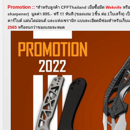
Promotion
::
*สำหรับลูกค้า CFFThailand
เมื่อซื้อมีด
Weknife
หรื
sharpener) มูลค่า 895.- ฟรี !!! ทันที (ของแถม 1ชิ้น ต่อ 1ใบเสร็จ) เ
คาร์ไบด์ แผ่นไดม่อนด์ และแท่งเซรามิก แบบละเอียดมีช่องสำหรับเก็บแ
2565
หรือจนกว่าของแถมจะหมด