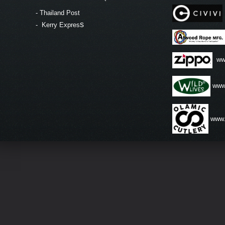
-
Thailand Post
s
-
Kerry Expres
ww
www.
www.