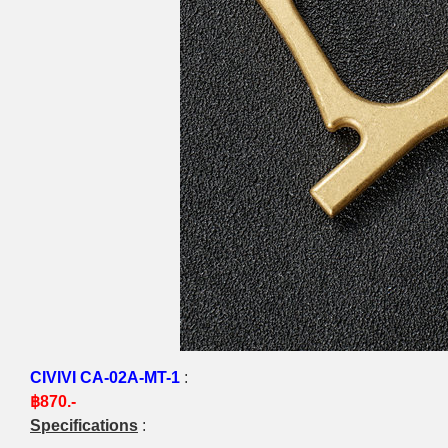
CIVIVI CA-02A-MT-1
:
฿870.-
Specifications
: