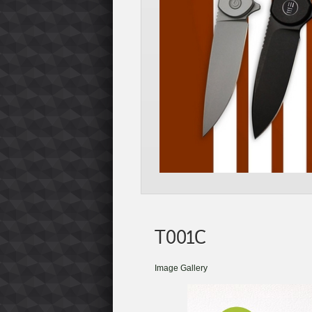
T001C
Image Gallery