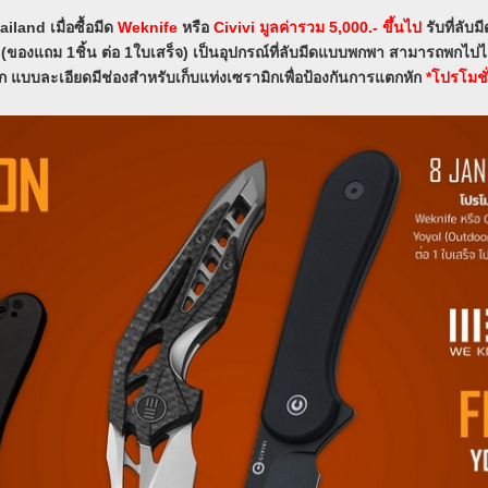
hailand
เมื่อซื้อมีด
Weknife
หรือ
Civivi
มูลค่ารวม 5,000.-
ขึ้นไป
รับที่ลับ
ี (ของแถม 1ชิ้น ต่อ 1ใบเสร็จ) เป็นอุปกรณ์ที่ลับมีดแบบพกพา สามารถพกไปได้ท
ก แบบละเอียดมีช่องสำหรับเก็บแท่งเซรามิกเพื่อป้องกันการแตกหัก
*โปรโมชั่น