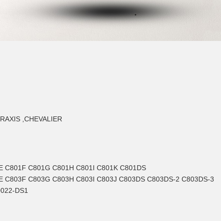
,PRAXIS ,CHEVALIER
E C801F C801G C801H C801I C801K C801DS
E C803F C803G C803H C803I C803J C803DS C803DS-2 C803DS-3
0022-DS1