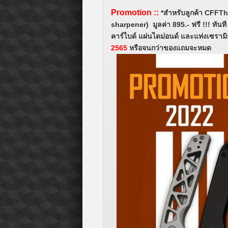
Promotion
::
*สำหรับลูกค้า CFFT
sharpener) มูลค่า 895.- ฟรี !!! ทันท
คาร์ไบด์ แผ่นไดม่อนด์ และแท่งเซรามิ
2565
หรือจนกว่าของแถมจะหมด