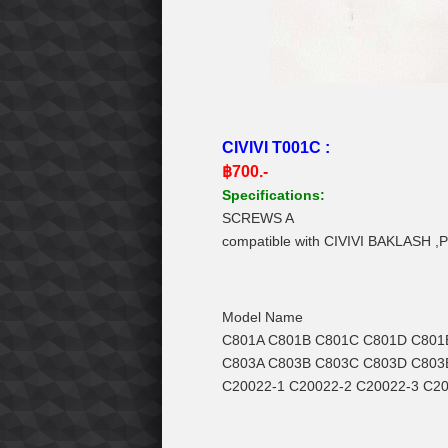
CIVIVI T001C :
฿700.-
Specifications:
SCREWS A
compatible with CIVIVI BAKLASH 
Model Name
C801A C801B C801C C801D C801
C803A C803B C803C C803D C803
C20022-1 C20022-2 C20022-3 C2