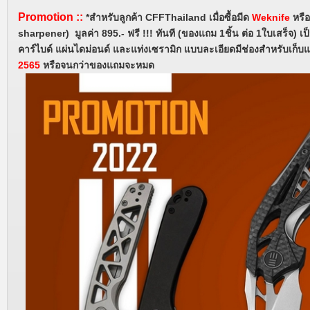
Promotion
::
*สำหรับลูกค้า CFFThailand
เมื่อซื้อมีด
Weknife
หรื
sharpener) มูลค่า 895.- ฟรี !!! ทันที (ของแถม 1ชิ้น ต่อ 1ใบเสร็จ) เ
คาร์ไบด์ แผ่นไดม่อนด์ และแท่งเซรามิก แบบละเอียดมีช่องสำหรับเก็บแ
2565
หรือจนกว่าของแถมจะหมด