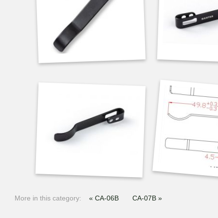
More in this category:
« CA-06B
CA-07B »