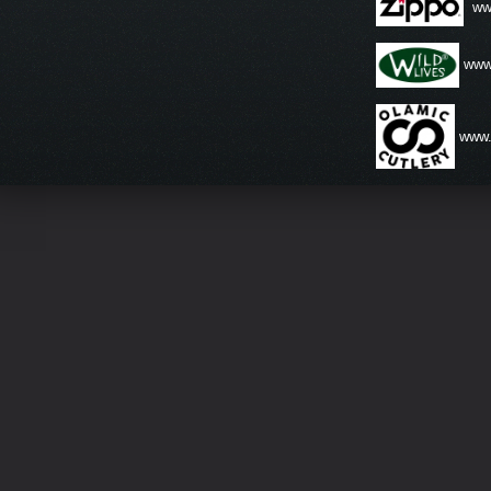
ww
www.
www.