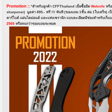
Promotion
::
*สำหรับลูกค้า CFFThailand
เมื่อซื้อมีด
Weknife
หรื
sharpener) มูลค่า 895.- ฟรี !!! ทันที (ของแถม 1ชิ้น ต่อ 1ใบเสร็จ) เ
คาร์ไบด์ แผ่นไดม่อนด์ และแท่งเซรามิก แบบละเอียดมีช่องสำหรับเก็บแ
2565
หรือจนกว่าของแถมจะหมด