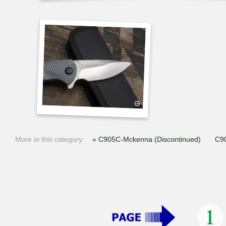
More in this category:
« C905C-Mckenna (Discontinued)
C9