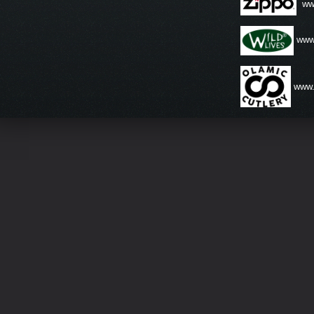
ww
www.
www.