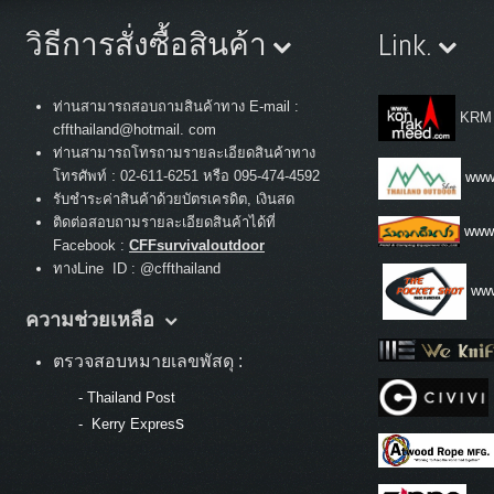
วิธีการสั่งซื้อสินค้า
Link.
ท่านสามารถสอบถามสินค้าทาง E-mail :
KRM
cffthailand@hotmail. com
ท่านสามารถโทรถามรายละเอียดสินค้าทาง
:
โทรศัพท์
02-611-6251 หรือ 095-474-4592
www.
รับชำระค่าสินค้าด้วยบัตรเครดิต, เงินสด
ติดต่อสอบถามรายละเอียดสินค้าได้ที่
www
Facebook :
CFFsurvivaloutdoor
ทางLine ID : @cffthailand
www
ความช่วยเหลือ
ตรวจสอบหมายเลขพัสดุ :
-
Thailand Post
s
-
Kerry Expres