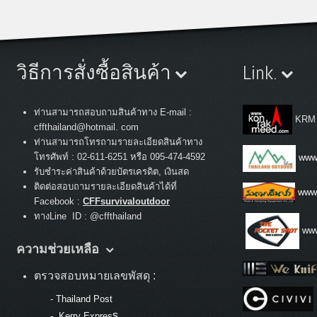
วิธีการสั่งซื้อสินค้า
Link.
ท่านสามารถสอบถามสินค้าทาง E-mail :
KRM
cffthailand@hotmail. com
ท่านสามารถโทรถามรายละเอียดสินค้าทาง
:
โทรศัพท์
02-611-6251 หรือ 095-474-4592
www.
รับชำระค่าสินค้าด้วยบัตรเครดิต, เงินสด
ติดต่อสอบถามรายละเอียดสินค้าได้ที่
www
Facebook :
CFFsurvivaloutdoor
ทางLine ID : @cffthailand
www
ความช่วยเหลือ
ตรวจสอบหมายเลขพัสดุ :
-
Thailand Post
s
-
Kerry Expres