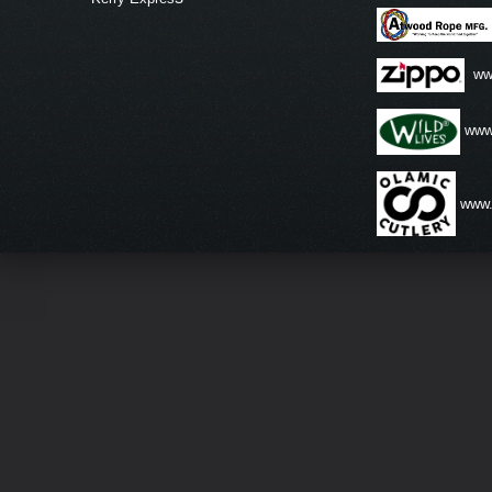
ww
www.
www.