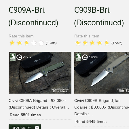
C909A-Bri.
C909B-Bri.
(Discontinued)
(Discontinued)
Rate this item
Rate this item
(1 Vote)
(1 Vote)
Civivi C909A-Brigand : ฿3,080.-
Civivi C909B-Brigand,Tan
(Discontinued) Details : Overall…
Coarse : ฿3,080.- (Discontinu
Details :…
Read
5501
times
Read
5445
times
READ MORE...