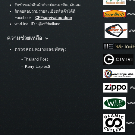
รับชำระค่าสินค้าด้วยบัตรเครดิต, เงินสด
ติดต่อสอบถามรายละเอียดสินค้าได้ที่
www
Facebook :
CFFsurvivaloutdoor
ทางLine ID : @cffthailand
www
ความช่วยเหลือ
ตรวจสอบหมายเลขพัสดุ :
-
Thailand Post
s
-
Kerry Expres
ww
www.
www.