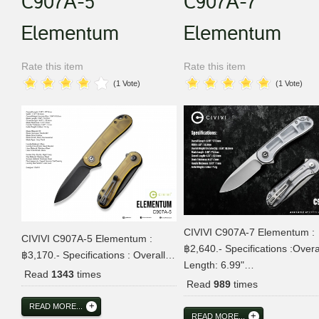
C907A-5
C907A-7
Elementum
Elementum
Rate this item
Rate this item
(1 Vote)
(1 Vote)
CIVIVI C907A-7 Elementum :
CIVIVI C907A-5 Elementum :
฿2,640.- Specifications :Overa
฿3,170.- Specifications : Overall…
Length: 6.99"…
Read
1343
times
Read
989
times
READ MORE...
READ MORE...