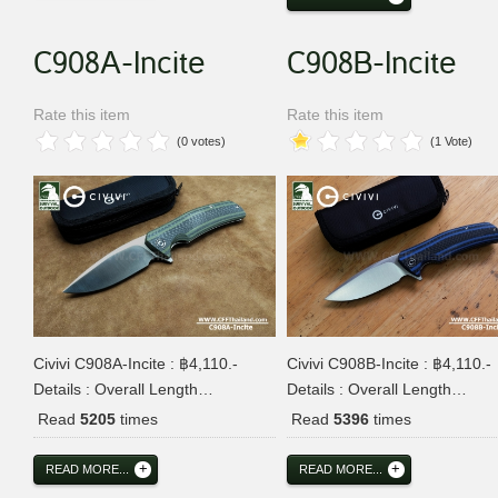
C908A-Incite
C908B-Incite
Rate this item
Rate this item
(0 votes)
(1 Vote)
Civivi C908A-Incite : ฿4,110.-
Civivi C908B-Incite : ฿4,110.-
Details : Overall Length…
Details : Overall Length…
Read
5205
times
Read
5396
times
READ MORE...
READ MORE...