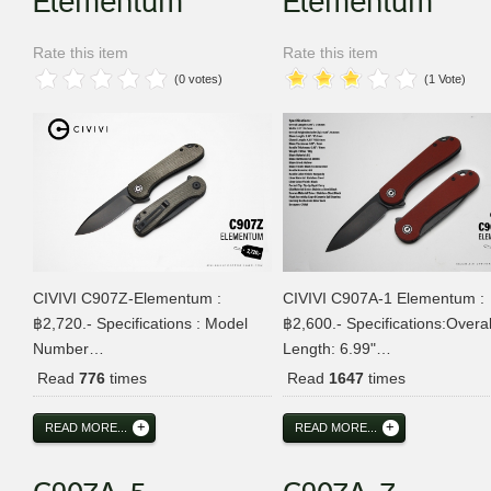
Elementum
Elementum
Rate this item
Rate this item
(0 votes)
(1 Vote)
CIVIVI C907Z-Elementum :
CIVIVI C907A-1 Elementum :
฿2,720.- Specifications : Model
฿2,600.- Specifications:Overal
Number…
Length: 6.99"…
Read
776
times
Read
1647
times
READ MORE...
READ MORE...