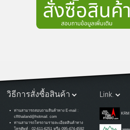
วิธีการสั่งซื้อสินค้า
Link.
ท่านสามารถสอบถามสินค้าทาง E-mail :
KRM
cffthailand@hotmail. com
ท่านสามารถโทรถามรายละเอียดสินค้าทาง
:
โทรศัพท์
02-611-6251 หรือ 095-474-4592
www.