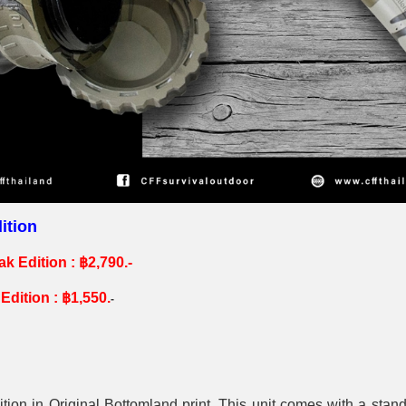
ition
k Edition :
฿2,790.-
Edition :
฿1,550.
-
n in Original Bottomland print. This unit comes with a stand