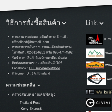
วิธีการสั่งซื้อสินค้า
Link.
ท่านสามารถสอบถามสินค้าทาง E-mail :
KRM
cffthailand@hotmail. com
ท่านสามารถโทรถามรายละเอียดสินค้าทาง
:
โทรศัพท์
02-611-6251 หรือ 095-474-4592
www.
รับชำระค่าสินค้าด้วยบัตรเครดิต, เงินสด
ติดต่อสอบถามรายละเอียดสินค้าได้ที่
www
Facebook :
CFFsurvivaloutdoor
ทางLine ID : @cffthailand
www
ความช่วยเหลือ
ตรวจสอบหมายเลขพัสดุ :
-
Thailand Post
s
-
Kerry Expres