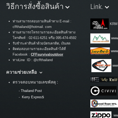
วิธีการสั่งซื้อสินค้า
Link.
ท่านสามารถสอบถามสินค้าทาง E-mail :
KRM
cffthailand@hotmail. com
ท่านสามารถโทรถามรายละเอียดสินค้าทาง
:
โทรศัพท์
02-611-6251 หรือ 095-474-4592
www.
รับชำระค่าสินค้าด้วยบัตรเครดิต, เงินสด
ติดต่อสอบถามรายละเอียดสินค้าได้ที่
www
Facebook :
CFFsurvivaloutdoor
ทางLine ID : @cffthailand
www
ความช่วยเหลือ
ตรวจสอบหมายเลขพัสดุ :
-
Thailand Post
s
-
Kerry Expres
ww