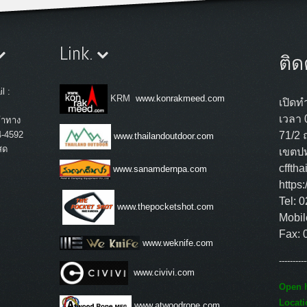
Link.
ติด
l :
KRM
www.konrakmeed.com
เปิดทำ
เวลา 
้าทาง
4-4592
71/2 
www.thailandoutdoor.com
สด
เขตปท
cffth
www.sanamdernpa.com
https
Tel: 
www.thepocketshot.com
Mobil
Fax: 
www.weknife.com
----------
www.civivi.com
Open h
Locati
www.atwoodrope.com