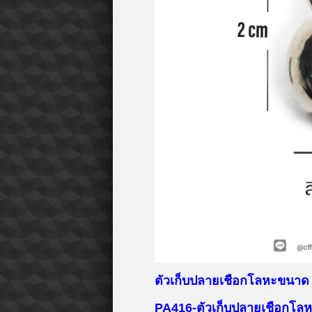
ตัวเก็บปลายเชือกโลหะขนาด 
PA416-ตัวเก็บปลายเชือกโลหะ