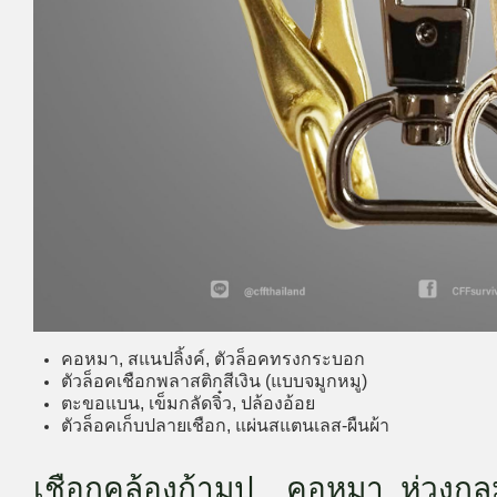
คอหมา, สแนปลิ้งค์, ตัวล็อคทรงกระบอก
ตัวล็อคเชือกพลาสติกสีเงิน (แบบจมูกหมู)
ตะขอแบน, เข็มกลัดจิ๋ว, ปล้องอ้อย
ตัวล็อคเก็บปลายเชือก,
แผ่นสแตนเลส-ผืนผ้า
เชือกคล้องก้ามปู
คอหมา...ห่วงกล