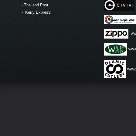
-
Thailand Post
s
-
Kerry Expres
ww
www.
www.