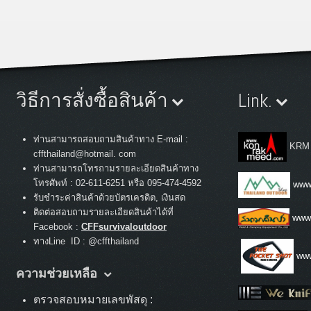
วิธีการสั่งซื้อสินค้า
Link.
ท่านสามารถสอบถามสินค้าทาง E-mail :
KRM
cffthailand@hotmail. com
ท่านสามารถโทรถามรายละเอียดสินค้าทาง
:
โทรศัพท์
02-611-6251 หรือ 095-474-4592
www.
รับชำระค่าสินค้าด้วยบัตรเครดิต, เงินสด
ติดต่อสอบถามรายละเอียดสินค้าได้ที่
www
Facebook :
CFFsurvivaloutdoor
ทางLine ID : @cffthailand
www
ความช่วยเหลือ
ตรวจสอบหมายเลขพัสดุ :