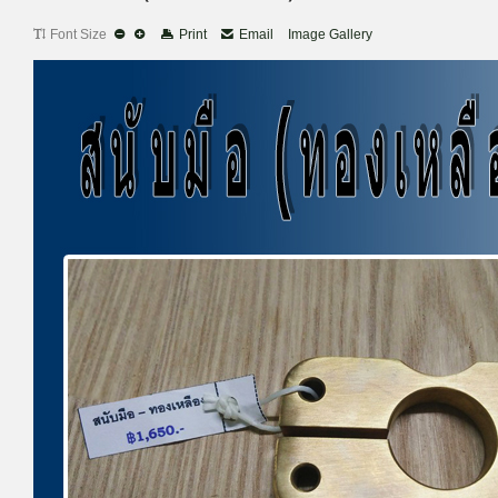
Font Size
Print
Email
Image Gallery