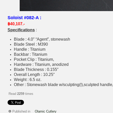
Soloist #082-A :
฿40,107.-
Specifications
:
Blade : 4.0″ “Agent”, stonewash
Blade Steel : M390
Handle : Titanium
Backbar : Titanium
Pocket Clip : Titanium,
Hardware : Titanium, anodized
Blade Thickness : 0.155″
Overall Length : 10.25″
Weight : 6.5 oz.
Other : Stonewash blade w/sculpting(!),sculpted handle
Read
2259
times
Published in
Olamic Cutlery