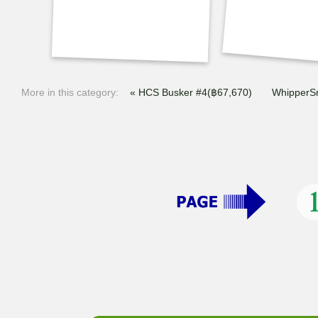
More in this category:
« HCS Busker #4(฿67,670)
WhipperSn