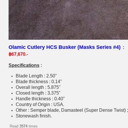
Olamic Cutlery HCS Busker (Masks Series #4)
:
฿67,670.-
Specifications
:
Blade Length : 2.50"
Blade thickness : 0.14"
Overall length : 5.875"
Closed length : 3.375"
Handle thickness : 0.40"
Country of Origin : USA.
Other : Semper blade, Damasteel (Super Dense Twist) 
Stonewash finish.
Read
3574
times