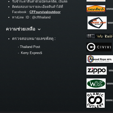
รับชำระค่าสินค้าด้วยบัตรเครดิต, เงินสด
ติดต่อสอบถามรายละเอียดสินค้าได้ที่
www
Facebook :
CFFsurvivaloutdoor
ทางLine ID : @cffthailand
www
ความช่วยเหลือ
ตรวจสอบหมายเลขพัสดุ :
-
Thailand Post
s
-
Kerry Expres
ww
www.
www.