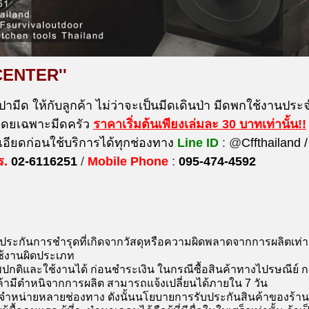
CENTER''
ปามีด ให้กับลูกค้า ไม่ว่าจะเป็นมีดเดินป่า มีดพกใช้งานประจำ
 โดยเฉพาะมีดครัว
ราคาเริ่มต้นเพียงเล่มละ 30 บาท
เท่านั้น!!
ียดก่อนใช้บริการได้ทุกช่องทาง
Line ID
: @
Cffthailand /
ร.
02-6116251
/
Mobile Phone
:
095-474-4592
บประกันการชำรุดที่เกิดจากวัสดุหรือความผิดพลาดจากการผลิตเท่า
ช้งานผิดประเภท
ปกติและใช้งานได้ ก่อนชำระเงิน ในกรณีซื้อสินค้าทางไปรษณีย์ 
ค้ามีตำหนิจากการผลิต สามารถแจ้งเปลี่ยนได้ภายใน 7 วัน
จำหน่ายหลายช่องทาง ดังนั้นนโยบายการรับประกันสินค้าของร้านคือ 