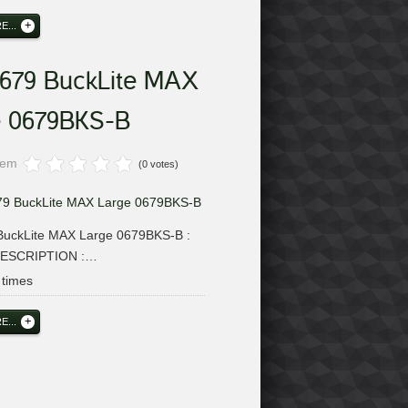
...
 679 BuckLite MAX
e 0679BKS-B
item
(0 votes)
BuckLite MAX Large 0679BKS-B :
 DESCRIPTION :…
times
...