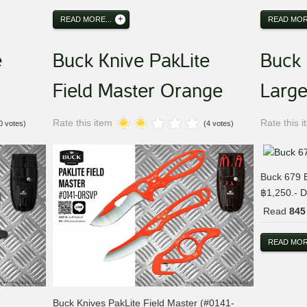
READ MORE...
READ MORE
e
Buck Knive PakLite
Buck
Field Master Orange
Larg
Rate this item
Rate this 
0 votes)
(4 votes)
Buck 679 
฿1,250.-
Read
845
READ MORE
Buck Knives PakLite Field Master (#0141-