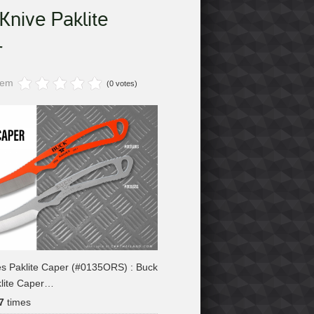
Knive Paklite
r
item
(0 votes)
es Paklite Caper (#0135ORS) : Buck
klite Caper…
7
times