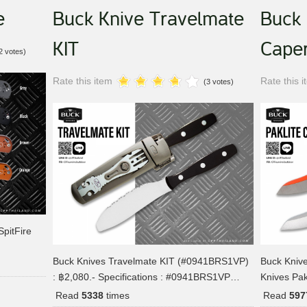
e
Buck Knive Travelmate
Buck 
KIT
Cape
2 votes)
Rate this item
Rate this 
(3 votes)
SpitFire
Buck Knives Travelmate KIT (#0941BRS1VP)
Buck Kniv
: ฿2,080.- Specifications : #0941BRS1VP…
Knives Pa
Read
5338
times
Read
597