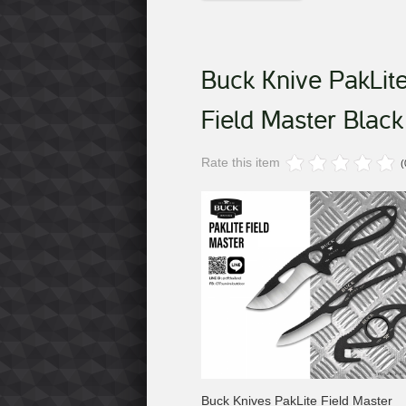
Buck Knive PakLit
Field Master Black
Rate this item
(
Buck Knives PakLite Field Master