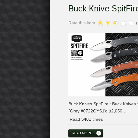
Buck Knive SpitFir
Rate this item
(
Buck Knives SpitFire : Buck Knives 
(Grey #0722GYS1): ฿2,050…
Read
5401
times
READ MORE...