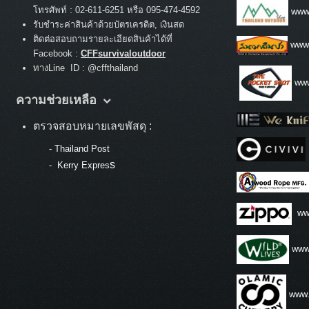
:
โทรศัพท์
02-611-6251 หรือ 095-474-4592
www.
รับชำระค่าสินค้าด้วยบัตรเครดิต, เงินสด
ติดต่อสอบถามรายละเอียดสินค้าได้ที่
www
Facebook :
CFFsurvivaloutdoor
ทางLine ID : @cffthailand
www
ความช่วยเหลือ
ตรวจสอบหมายเลขพัสดุ :
-
Thailand Post
s
-
Kerry Expres
ww
www.
www.