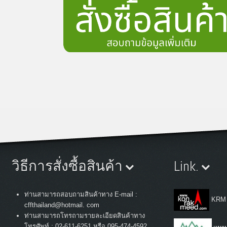
วิธีการสั่งซื้อสินค้า
Link.
ท่านสามารถสอบถามสินค้าทาง E-mail :
KRM
cffthailand@hotmail. com
ท่านสามารถโทรถามรายละเอียดสินค้าทาง
:
โทรศัพท์
02-611-6251 หรือ 095-474-4592