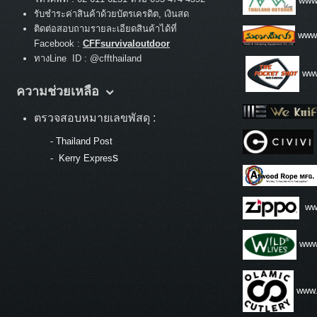
www.
รับชำระค่าสินค้าด้วยบัตรเครดิต, เงินสด
ติดต่อสอบถามรายละเอียดสินค้าได้ที่
www
Facebook :
CFFsurvivaloutdoor
ทางLine ID : @cffthailand
www
ความช่วยเหลือ
ตรวจสอบหมายเลขพัสดุ :
-
Thailand Post
s
-
Kerry Expres
ww
www.
www.