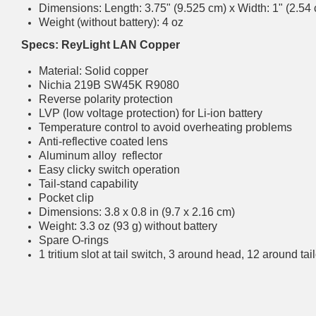
Dimensions: Length: 3.75" (9.525 cm) x Width: 1" (2.54 
Weight (without battery): 4 oz
Specs:
ReyLight LAN Copper
Material: Solid copper
Nichia 219B SW45K R9080
Reverse polarity protection
LVP (low voltage protection) for Li-ion battery
Temperature control to avoid overheating problems
Anti-reflective coated lens
Aluminum alloy reflector
Easy clicky switch operation
Tail-stand capability
Pocket clip
Dimensions: 3.8 x 0.8 in (9.7 x 2.16 cm)
Weight: 3.3 oz (93 g) without battery
Spare O-rings
1 tritium slot at tail switch, 3 around head, 12 around tai