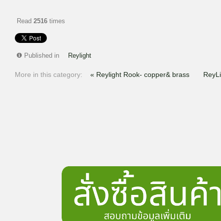
Read
2516
times
Published in
Reylight
More in this category:
« Reylight Rook- copper& brass
ReyLi