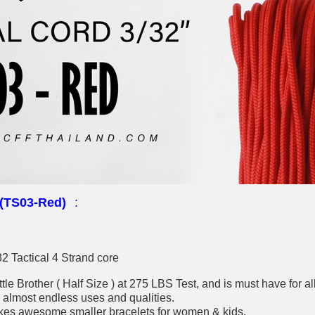
(
TS03-Red)
:
32 Tactical 4 Strand core
tle Brother ( Half Size ) at 275 LBS Test, and is must have for al
s almost endless uses and qualities.
makes awesome smaller bracelets for women & kids.