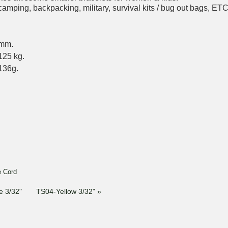
 camping, backpacking, military, survival kits / bug out bags, ETC
 mm.
125 kg.
 136g.
e Cord
e 3/32"
TS04-Yellow 3/32" »