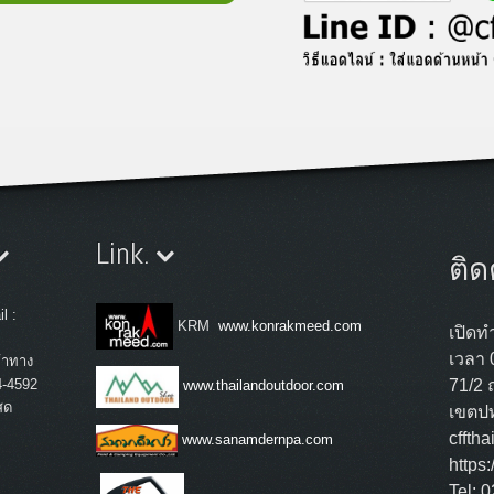
Link.
ติด
l :
KRM
www.konrakmeed.com
เปิดทำ
เวลา 
้าทาง
4-4592
71/2 
www.thailandoutdoor.com
สด
เขตปท
cffth
www.sanamdernpa.com
https
Tel: 