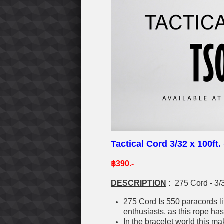
Tactical Cord
3/32 x 100ft. 
฿390.-
DESCRIPTION
:
275 Cord - 3/
275 Cord Is 550 paracords lit
enthusiasts, as this rope ha
In the bracelet world this 