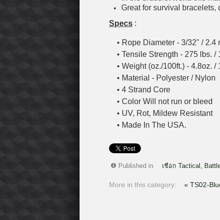
Great for survival bracelets,
Specs
:
• Rope Diameter - 3/32" / 2.4
• Tensile Strength - 275 lbs. / 
• Weight (oz./100ft.) - 4.8oz. /
• Material - Polyester / Nylon
• 4 Strand Core
• Color Will not run or bleed
• UV, Rot, Mildew Resistant
• Made In The USA.
Published in
เชือก Tactical, Battl
More in this category:
« TS02-Blu