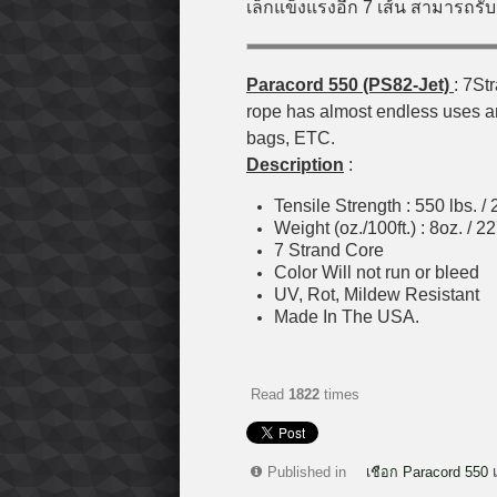
เล็กแข็งแรงอีก 7 เส้น สามารถรั
Paracord 550 (PS82-Jet)
: 7St
rope has almost endless uses and
bags, ETC.
Description
:
Tensile Strength : 550 lbs. / 
Weight (oz./100ft.) : 8oz. / 2
7 Strand Core
Color Will not run or bleed
UV, Rot, Mildew Resistant
Made In The USA.
Read
1822
times
Published in
เชือก Paracord 550 