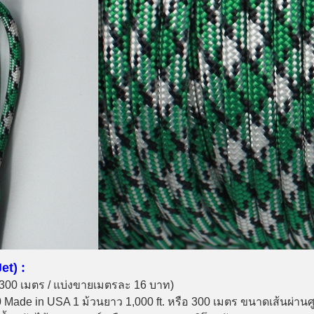
et) :
อ 300 เมตร / แบ่งขายเมตรละ 16 บาท)
 Made in USA 1 ม้วนยาว 1,000 ft. หรือ 300 เมตร ขนาดเส้นผ่านศู