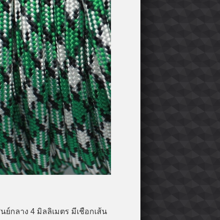
นย์กลาง 4 มิลลิเมตร มีเชือกเส้น