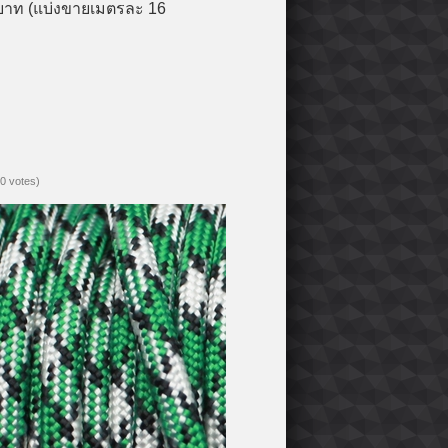
0 บาท (แบ่งขายเมตรละ 16
(0 votes)