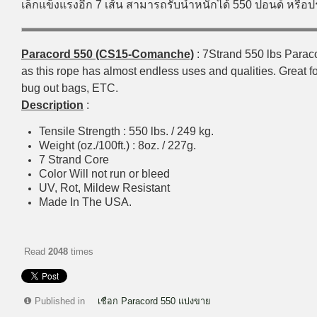
เล็กแข็งแรงอีก 7 เส้น สามารถรับน้ำหนักได้ 550 ปอนด์ หรื
Paracord 550 (CS15-Comanche)
: 7Strand 550 lbs Paraco
as this rope has almost endless uses and qualities. Great for
bug out bags, ETC.
Description
:
Tensile Strength : 550 lbs. / 249 kg.
Weight (oz./100ft.) : 8oz. / 227g.
7 Strand Core
Color Will not run or bleed
UV, Rot, Mildew Resistant
Made In The USA.
Read
2048
times
Published in
เชือก Paracord 550 แบ่งขาย