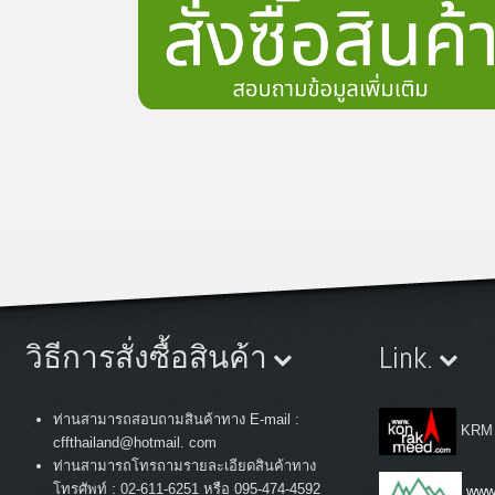
วิธีการสั่งซื้อสินค้า
Link.
ท่านสามารถสอบถามสินค้าทาง E-mail :
KRM
cffthailand@hotmail. com
ท่านสามารถโทรถามรายละเอียดสินค้าทาง
:
โทรศัพท์
02-611-6251 หรือ 095-474-4592
www.