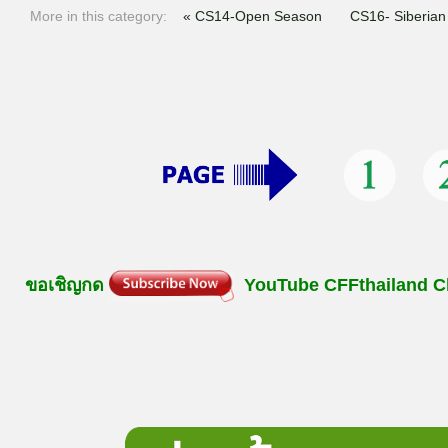
More in this category:
« CS14-Open Season
CS16- Siberia
ขอเชิญกด
YouTube
CFFthailand
C