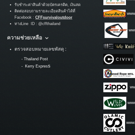
รับชำระค่าสินค้าด้วยบัตรเครดิต, เงินสด
ติดต่อสอบถามรายละเอียดสินค้าได้ที่
www
Facebook :
CFFsurvivaloutdoor
ทางLine ID : @cffthailand
www
ความช่วยเหลือ
ตรวจสอบหมายเลขพัสดุ :
-
Thailand Post
s
-
Kerry Expres
ww
www.
www.