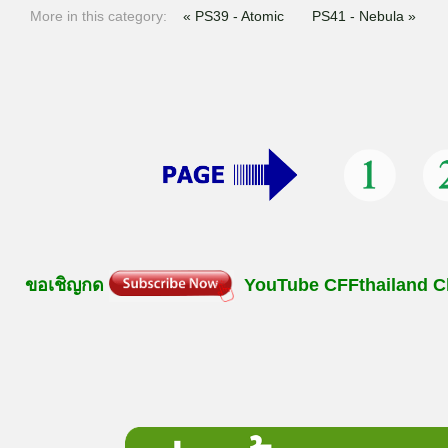
More in this category:
« PS39 - Atomic
PS41 - Nebula »
ขอเชิญกด
YouTube
CFFthailand
C