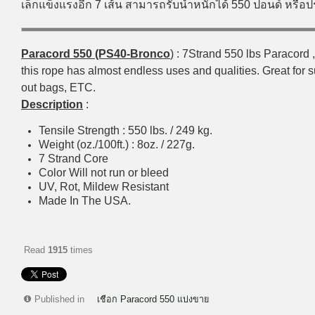
เล็กแข็งแรงอีก 7 เส้น สามารถรับน้ำหนักได้ 550 ปอนด์ หรื
Paracord 550 (PS40-Bronco
) : 7Strand 550 lbs Paracord 
this rope has almost endless uses and qualities. Great for su
out bags, ETC.
Description
:
Tensile Strength : 550 lbs. / 249 kg.
Weight (oz./100ft.) : 8oz. / 227g.
7 Strand Core
Color Will not run or bleed
UV, Rot, Mildew Resistant
Made In The USA.
Read
1915
times
Published in
เชือก Paracord 550 แบ่งขาย