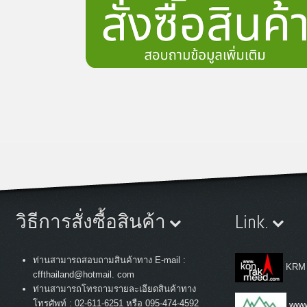
วิธีการสั่งซื้อสินค้า
Link.
ท่านสามารถสอบถามสินค้าทาง E-mail :
KRM
cffthailand@hotmail. com
ท่านสามารถโทรถามรายละเอียดสินค้าทาง
:
โทรศัพท์
02-611-6251 หรือ 095-474-4592
www.