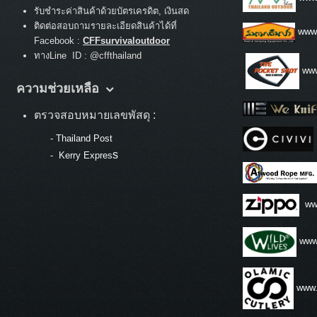
รับชำระค่าสินค้าด้วยบัตรเครดิต, เงินสด
ติดต่อสอบถามรายละเอียดสินค้าได้ที่
www
Facebook :
CFFsurvivaloutdoor
ทางLine ID : @cffthailand
www
ความช่วยเหลือ
ตรวจสอบหมายเลขพัสดุ :
-
Thailand Post
s
-
Kerry Expres
ww
www.
www.