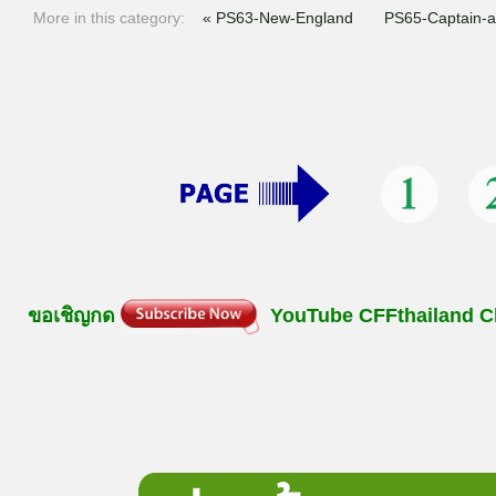
More in this category:
« PS63-New-England
PS65-Captain-a
ขอเชิญกด
YouTube
CFFthailand
C