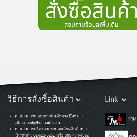
วิธีการสั่งซื้อสินค้า
Link.
ท่านสามารถสอบถามสินค้าทาง E-mail :
KRM
cffthailand@hotmail. com
ท่านสามารถโทรถามรายละเอียดสินค้าทาง
:
โทรศัพท์
02-611-6251 หรือ 095-474-4592
www.