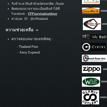
รับชำระค่าสินค้าด้วยบัตรเครดิต, เงินสด
ติดต่อสอบถามรายละเอียดสินค้าได้ที่
www
Facebook :
CFFsurvivaloutdoor
ทางLine ID : @cffthailand
www
ความช่วยเหลือ
ตรวจสอบหมายเลขพัสดุ :
-
Thailand Post
s
-
Kerry Expres
ww
www.
www.