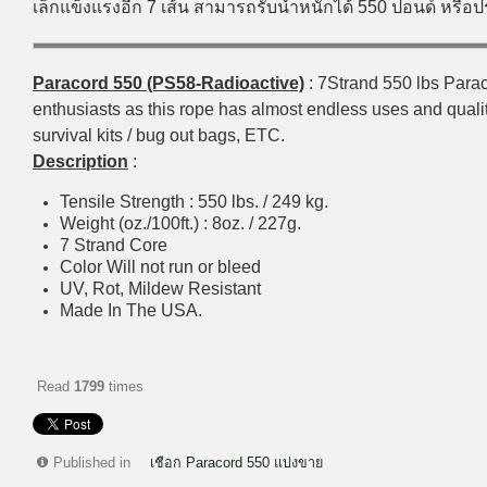
เล็กแข็งแรงอีก 7 เส้น สามารถรับน้ำหนักได้ 550 ปอนด์ หรื
Paracord 550 (PS58-Radioactive)
: 7Strand 550 lbs Paraco
enthusiasts as this rope has almost endless uses and qualiti
survival kits / bug out bags, ETC.
Description
:
Tensile Strength : 550 lbs. / 249 kg.
Weight (oz./100ft.) : 8oz. / 227g.
7 Strand Core
Color Will not run or bleed
UV, Rot, Mildew Resistant
Made In The USA.
Read
1799
times
Published in
เชือก Paracord 550 แบ่งขาย