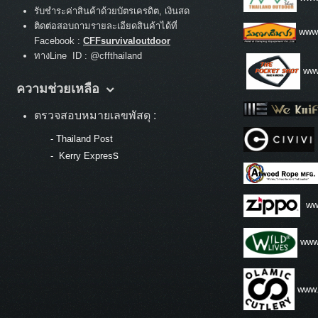
รับชำระค่าสินค้าด้วยบัตรเครดิต, เงินสด
ติดต่อสอบถามรายละเอียดสินค้าได้ที่
www
Facebook :
CFFsurvivaloutdoor
ทางLine ID : @cffthailand
www
ความช่วยเหลือ
ตรวจสอบหมายเลขพัสดุ :
-
Thailand Post
s
-
Kerry Expres
ww
www.
www.