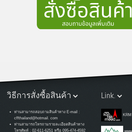
วิธีการสั่งซื้อสินค้า
Link.
ท่านสามารถสอบถามสินค้าทาง E-mail :
KRM
cffthailand@hotmail. com
ท่านสามารถโทรถามรายละเอียดสินค้าทาง
:
โทรศัพท์
02-611-6251 หรือ 095-474-4592
www.