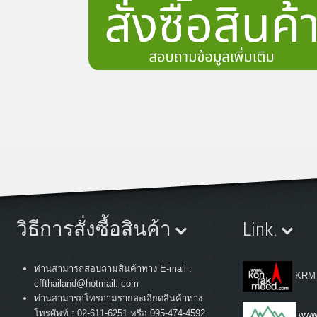
วิธีการสั่งซื้อสินค้า
Link.
ท่านสามารถสอบถามสินค้าทาง E-mail :
KRM
cffthailand@hotmail. com
ท่านสามารถโทรถามรายละเอียดสินค้าทาง
:
โทรศัพท์
02-611-6251 หรือ 095-474-4592
www.