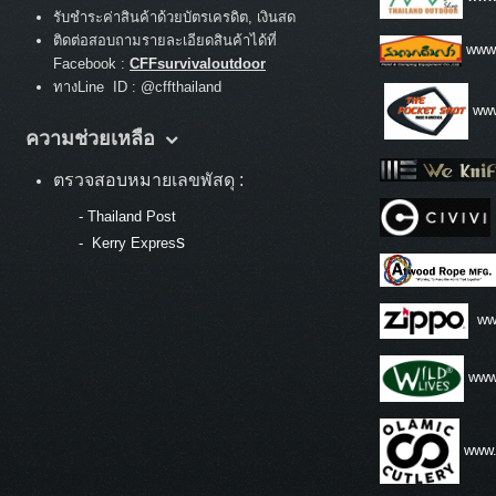
รับชำระค่าสินค้าด้วยบัตรเครดิต, เงินสด
ติดต่อสอบถามรายละเอียดสินค้าได้ที่
www
Facebook :
CFFsurvivaloutdoor
ทางLine ID : @cffthailand
www
ความช่วยเหลือ
ตรวจสอบหมายเลขพัสดุ :
-
Thailand Post
s
-
Kerry Expres
ww
www.
www.