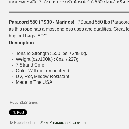
เล็กแข็งแรงอีก 7 เส้น สามารถรับน้ำหนักได้ 550 ปอนด์ หรื
Paracord 550 (PS30 - Marines)
: 7Strand 550 lbs Paracord 
as this rope has almost endless uses and qualities. Great for
bug out bags, ETC.
Description
:
Tensile Strength : 550 lbs. / 249 kg.
Weight (oz./100ft.) : 8oz. / 227g.
7 Strand Core
Color Will not run or bleed
UV, Rot, Mildew Resistant
Made In The USA.
Read
2127
times
Published in
เชือก Paracord 550 แบ่งขาย