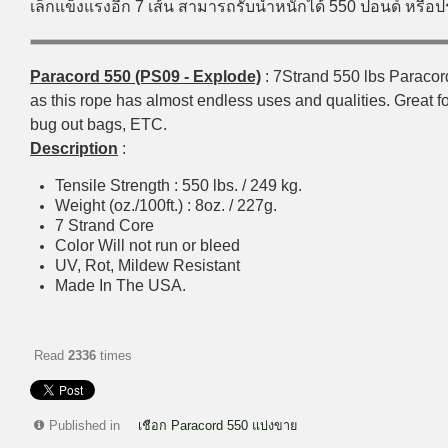
เล็กแข็งแรงอีก 7 เส้น สามารถรับน้ำหนักได้ 550 ปอนด์ หรื
Paracord 550 (PS09 - Explode)
: 7Strand 550 lbs Paracord
as this rope has almost endless uses and qualities. Great for
bug out bags, ETC.
Description
:
Tensile Strength : 550 lbs. / 249 kg.
Weight (oz./100ft.) : 8oz. / 227g.
7 Strand Core
Color Will not run or bleed
UV, Rot, Mildew Resistant
Made In The USA.
Read
2336
times
Published in
เชือก Paracord 550 แบ่งขาย