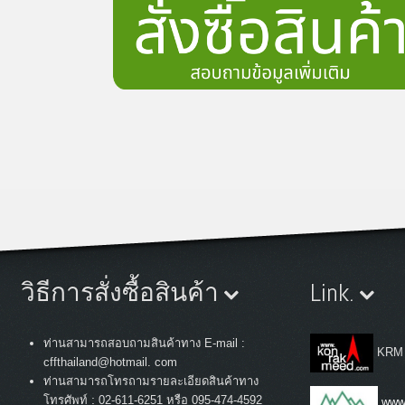
วิธีการสั่งซื้อสินค้า
Link.
ท่านสามารถสอบถามสินค้าทาง E-mail :
KRM
cffthailand@hotmail. com
ท่านสามารถโทรถามรายละเอียดสินค้าทาง
:
โทรศัพท์
02-611-6251 หรือ 095-474-4592
www.