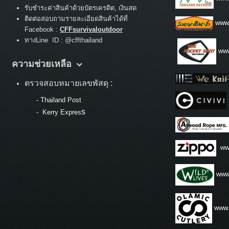
รับชำระค่าสินค้าด้วยบัตรเครดิต, เงินสด
ติดต่อสอบถามรายละเอียดสินค้าได้ที่
www
Facebook :
CFFsurvivaloutdoor
ทางLine ID : @cffthailand
www
ความช่วยเหลือ
ตรวจสอบหมายเลขพัสดุ :
-
Thailand Post
s
-
Kerry Expres
ww
www.
www.