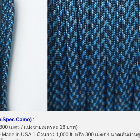
e Spec Camo) :
อ 300 เมตร / แบ่งขายเมตรละ 16 บาท)
 Made in USA 1 ม้วนยาว 1,000 ft. หรือ 300 เมตร ขนาดเส้นผ่านศู