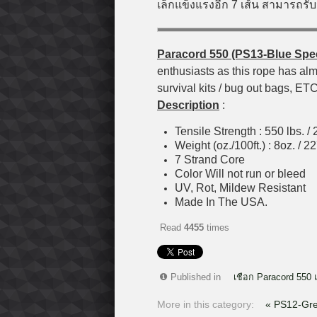
เล็กแข็งแรงอีก 7 เส้น สามารถรั
Paracord 550 (PS13-Blue Spe
enthusiasts as this rope has alm
survival kits / bug out bags, ETC
Description
:
Tensile Strength : 550 lbs. / 
Weight (oz./100ft.) : 8oz. / 2
7 Strand Core
Color Will not run or bleed
UV, Rot, Mildew Resistant
Made In The USA.
Read
4455
times
Published in
เชือก Paracord 550 
More in this category:
« PS12-Gr