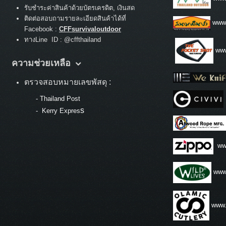
รับชำระค่าสินค้าด้วยบัตรเครดิต, เงินสด
ติดต่อสอบถามรายละเอียดสินค้าได้ที่
www
Facebook :
CFFsurvivaloutdoor
ทางLine ID : @cffthailand
www
ความช่วยเหลือ
ตรวจสอบหมายเลขพัสดุ :
-
Thailand Post
s
-
Kerry Expres
ww
www.
www.