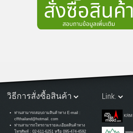
วิธีการสั่งซื้อสินค้า
Link.
ท่านสามารถสอบถามสินค้าทาง E-mail :
KRM
cffthailand@hotmail. com
ท่านสามารถโทรถามรายละเอียดสินค้าทาง
:
โทรศัพท์
02-611-6251 หรือ 095-474-4592
www.