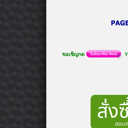
ขอเชิญกด
Y