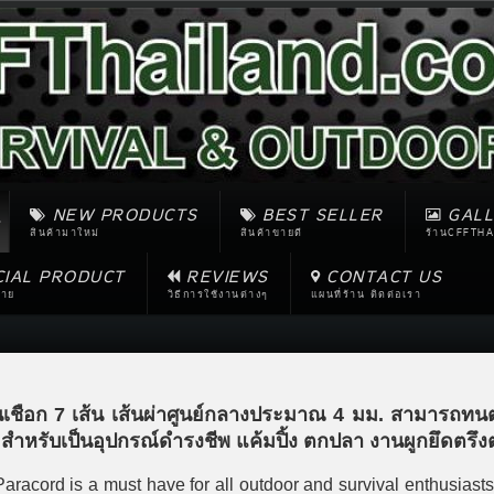
NEW PRODUCTS
BEST SELLER
GALL
สินค้ามาใหม่
สินค้าขายดี
ร้านCFFTHA
CIAL PRODUCT
REVIEWS
CONTACT US
ขาย
วิธีการใช้งานต่างๆ
แผนที่ร้าน ติดต่อเรา
นเชือก 7 เส้น เส้นผ่าศูนย์กลางประมาณ 4 มม. สามารถท
สำหรับเป็นอุปกรณ์ดำรงชีพ แค้มปิ้ง ตกปลา งานผูกยึดตรึง
acord is a must have for all outdoor and survival enthusiasts