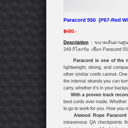
Paracord 550 (P67-Red 
฿480.-
Description
:
ขนาดเส้นผ่านศูน
249 กิโลกรัม
เชือก Paracord 55
Paracord is one of the 
lightweight, strong, and compac
other similar cords cannot. One 
the internal strands you can turn
carry, whether it’s in your backp
With a proven track recor
best cords ever made. Whether it
to go to work for you. How you 
Atwood Rope Paracord is
intravenous QA checkpoints t