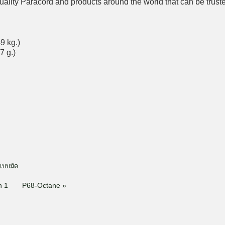
uality Paracord and products around the world that can be trust
9 kg.)
7 g.)
แบบมัด
h 1
P68-Octane »