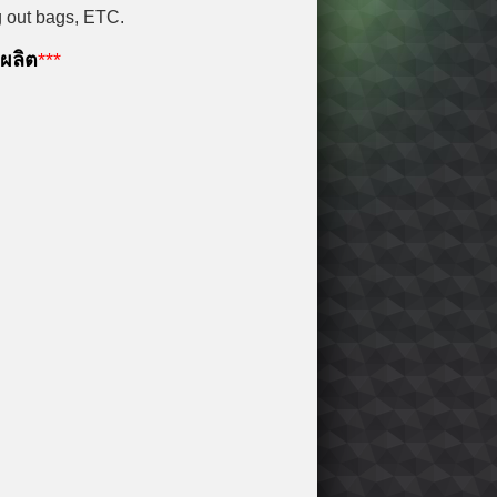
ug out bags, ETC.
รผลิต
***