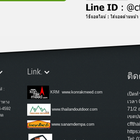
Link.
ติด
l :
KRM
www.konrakmeed.com
เปิดทำ
เวลา 
้าทาง
4-4592
71/2 
www.thailandoutdoor.com
สด
เขตปท
cffth
www.sanamdernpa.com
https
Tel: 