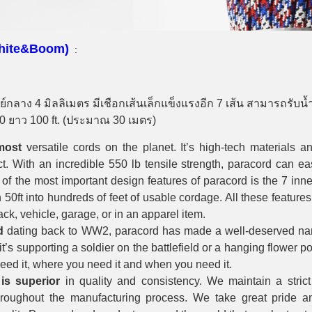
White&Boom)
:
ย์กลาง 4 มิลลิเมตร มีเชือกเส้นเล็กแข็งแรงอีก 7 เส้น สามารถรับ
0 ยาว 100 ft. (ประมาณ 30 เมตร)
most
versatile cords on the planet. It’s high-tech materials a
t. With an incredible 550 lb tensile strength, paracord can ea
of the most important design features of paracord is the 7 inne
 50ft into hundreds of feet of usable cordage. All these features
ack, vehicle, garage, or in an apparel item.
d
dating back to WW2, paracord has made a well-deserved name
’s supporting a soldier on the battlefield or a hanging flower pot
need it, where you need it and when you need it.
 superior
in quality and consistency. We maintain a stric
hroughout the manufacturing process. We take great pride a