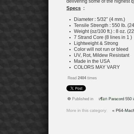
delivering some of the highest q
Specs
:
Diameter : 5/32" (4 mm.)
Tensile Strength : 550 lb. (24
Weight (oz/100 ft.) : 8 oz. (22
7 Strand Core (8 lines in 1 )
Lightweight & Strong
Color will not run or bleed
UV, Rot, Mildew Resistant
Made in the USA
COLORS MAY VARY
Read
2404
times
Published in
เชือก Paracord 550 
More in this category:
« P64-Mac