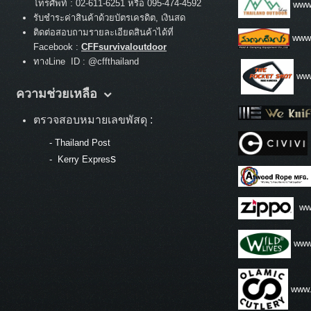
:
โทรศัพท์
02-611-6251 หรือ 095-474-4592
www.
รับชำระค่าสินค้าด้วยบัตรเครดิต, เงินสด
ติดต่อสอบถามรายละเอียดสินค้าได้ที่
www
Facebook :
CFFsurvivaloutdoor
ทางLine ID : @cffthailand
www
ความช่วยเหลือ
ตรวจสอบหมายเลขพัสดุ :
-
Thailand Post
s
-
Kerry Expres
ww
www.
www.