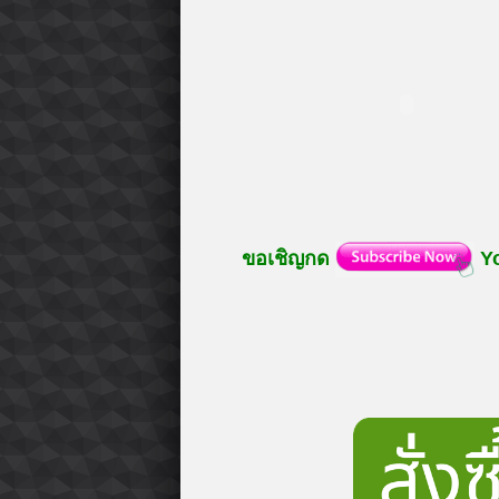
ขอเชิญกด
Y