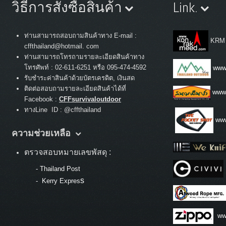
วิธีการสั่งซื้อสินค้า
Link.
ท่านสามารถสอบถามสินค้าทาง E-mail :
KRM
cffthailand@hotmail. com
ท่านสามารถโทรถามรายละเอียดสินค้าทาง
:
โทรศัพท์
02-611-6251 หรือ 095-474-4592
www.
รับชำระค่าสินค้าด้วยบัตรเครดิต, เงินสด
ติดต่อสอบถามรายละเอียดสินค้าได้ที่
www
Facebook :
CFFsurvivaloutdoor
ทางLine ID : @cffthailand
www
ความช่วยเหลือ
ตรวจสอบหมายเลขพัสดุ :
-
Thailand Post
s
-
Kerry Expres
ww