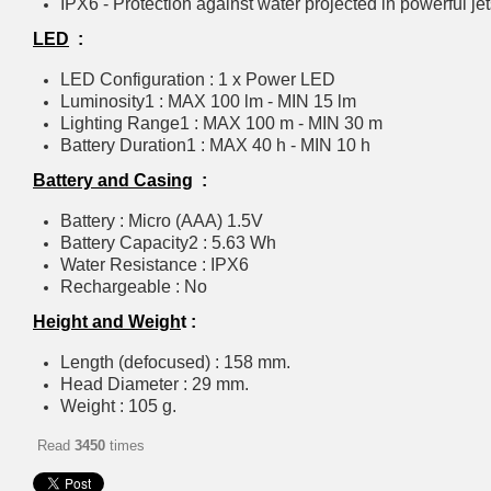
IPX6 - Protection against water projected in powerful je
LED
:
LED Configuration : 1 x Power LED
Luminosity1 : MAX 100 lm - MIN 15 lm
Lighting Range1 : MAX 100 m - MIN 30 m
Battery Duration1 : MAX 40 h - MIN 10 h
Battery and Casing
:
Battery : Micro (AAA) 1.5V
Battery Capacity2 : 5.63 Wh
Water Resistance : IPX6
Rechargeable : No
Height and Weigh
t :
Length (defocused) : 158 mm.
Head Diameter : 29 mm.
Weight : 105 g.
Read
3450
times