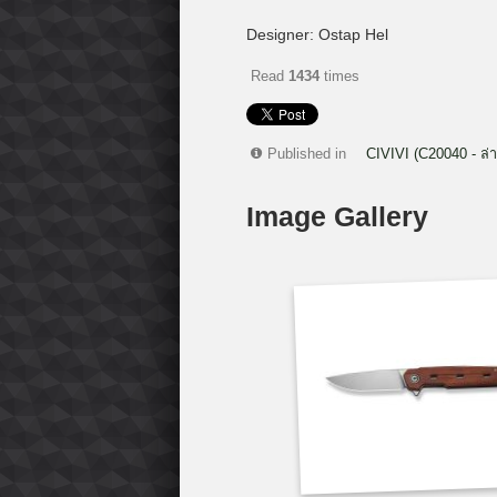
Designer: Ostap Hel
Read
1434
times
Published in
CIVIVI (C20040 - ล่า
Image Gallery