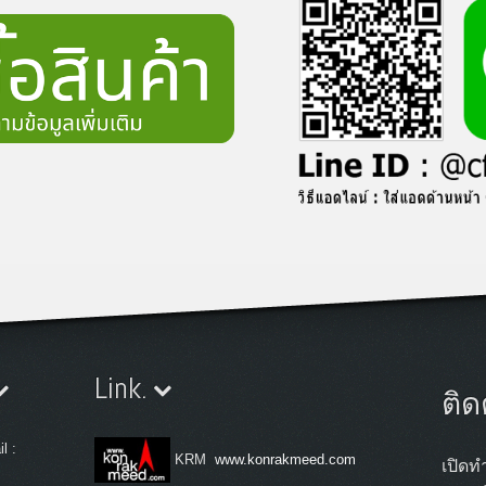
Link.
ติด
l :
KRM
www.konrakmeed.com
เปิดทำ