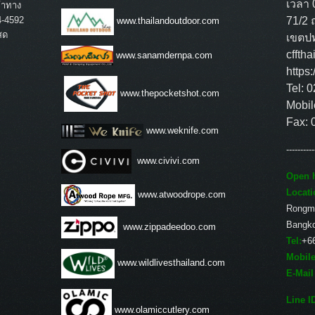
เวลา 
้าทาง
4-4592
71/2 
www.thailandoutdoor.com
สด
เขตปท
cffth
www.sanamdernpa.com
https
Tel: 
www.thepocketshot.com
Mobil
Fax: 
www.weknife.com
----------
www.civivi.com
Open h
Locati
www.atwoodrope.com
Rongm
Bangk
www.zippadeedoo.com
Tel:
+6
Mobile
www.wildlivesthailand.com
E-Mail
Line I
www.olamiccutlery.com