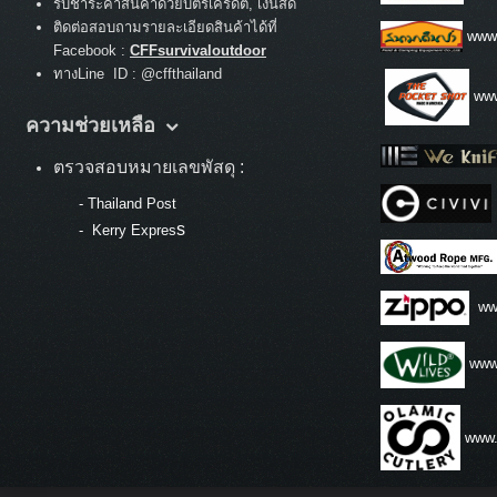
รับชำระค่าสินค้าด้วยบัตรเครดิต, เงินสด
ติดต่อสอบถามรายละเอียดสินค้าได้ที่
www
Facebook :
CFFsurvivaloutdoor
ทางLine ID : @cffthailand
www
ความช่วยเหลือ
ตรวจสอบหมายเลขพัสดุ :
-
Thailand Post
s
-
Kerry Expres
ww
www.
www.