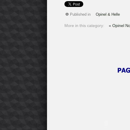
Published in
Opinel & Helle
More in this category:
« Opinel No