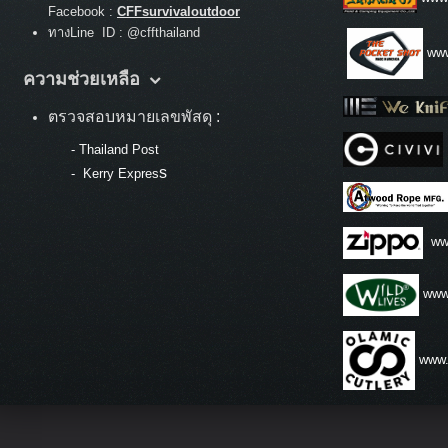
Facebook :
CFFsurvivaloutdoor
ทางLine ID : @cffthailand
www
ความช่วยเหลือ
ตรวจสอบหมายเลขพัสดุ :
-
Thailand Post
s
-
Kerry Expres
ww
www.
www.