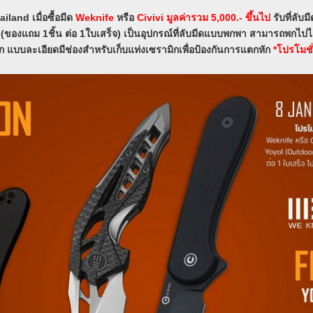
hailand
เมื่อซื้อมีด
Weknife
หรือ
Civivi
มูลค่ารวม 5,000.-
ขึ้นไป
รับที่ลับ
ี (ของแถม 1ชิ้น ต่อ 1ใบเสร็จ) เป็นอุปกรณ์ที่ลับมีดแบบพกพา สามารถพกไปได้ท
ก แบบละเอียดมีช่องสำหรับเก็บแท่งเซรามิกเพื่อป้องกันการแตกหัก
*โปรโมชั่น