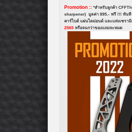
Promotion
::
*สำหรับลูกค้า CFFT
sharpener) มูลค่า 895.- ฟรี !!! ทันท
คาร์ไบด์ แผ่นไดม่อนด์ และแท่งเซรามิ
2565
หรือจนกว่าของแถมจะหมด