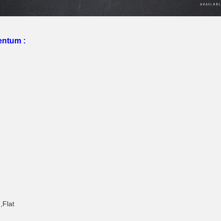
entum :
,Flat